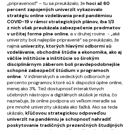
„pripravenosť“ – tu sa preukázalo, že
hoci až 60
percent zapojených univerzít vykazovalo
stratégiu online vzdelávania pred pandémiou
COVID-19 v rámci strategických plánov, iba 1/3
z nich však preukázala zabezpečenie predmetov
v určitej forme plne online
, a v druhej rovine - „aké
univerzity boli najlepšie pripravené“ sa preukázalo, že
najmä
univerzity, ktorých hlavými odbormi sú
vzdelávanie, obchodné štúdie a ekonomika, ako aj
väčšie inštitúcie a inštitúcie so širokým
disciplinárnym záberom boli pravdepodobnejšie
schopné zabezpečiť štúdium v programoch
online
. V inžinierskych a vedeckých odboroch je
percento programov, ktoré sú k dispozícii úplne online,
menej ako 3%. Tiež dostupnosť interaktívnych
učebných nástrojov a digitálnych skúšok je nízka, čo
naznačuje, že online podpora vo veľkom meradle sa
pre mnohé univerzity ukázala ako ťažká. Ako sa teda
ukázalo,
kľúčovou strategickou odpoveďou
univerzít na pandémiu je schopnosť nahradiť
poskytovanie tradičných prezenčných študijných