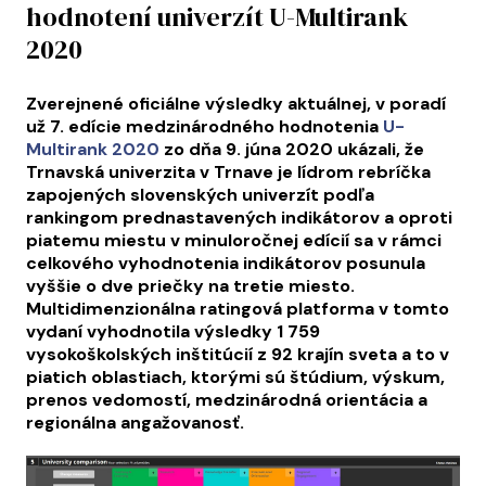
hodnotení univerzít U-Multirank
2020
Zverejnené oficiálne výsledky aktuálnej, v poradí
už 7. edície medzinárodného hodnotenia
U-
Multirank 2020
zo dňa 9. júna 2020 ukázali, že
Trnavská univerzita v Trnave je lídrom rebríčka
zapojených slovenských univerzít podľa
rankingom prednastavených indikátorov a oproti
piatemu miestu v minuloročnej edícií sa v rámci
celkového vyhodnotenia indikátorov posunula
vyššie o dve priečky na tretie miesto.
Multidimenzionálna ratingová platforma v tomto
vydaní vyhodnotila výsledky 1 759
vysokoškolských inštitúcií z 92 krajín sveta a to v
piatich oblastiach, ktorými sú štúdium, výskum,
prenos vedomostí, medzinárodná orientácia a
regionálna angažovanosť.