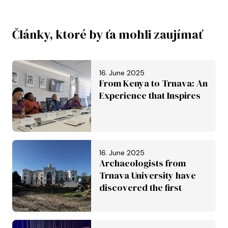
Články, ktoré by ťa mohli zaujímať
16. June 2025
From Kenya to Trnava: An
Experience that Inspires
16. June 2025
Archaeologists from
Trnava University have
discovered the first
Roman aqueduct in
Slovakia. It is set to be
inscribed on the UNESCO