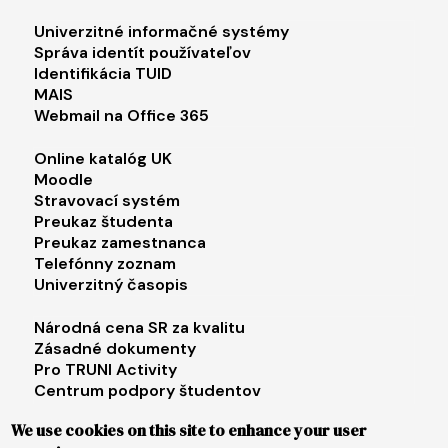
Footer menu 1
Univerzitné informačné systémy
Správa identít používateľov
Identifikácia TUID
MAIS
Webmail na Office 365
Footer menu 2
Online katalóg UK
Moodle
Stravovací systém
Preukaz študenta
Preukaz zamestnanca
Telefónny zoznam
Univerzitný časopis
Footer menu 3
Národná cena SR za kvalitu
Zásadné dokumenty
Pro TRUNI Activity
Centrum podpory študentov
Univerzita tretieho veku
We use cookies on this site to enhance your user