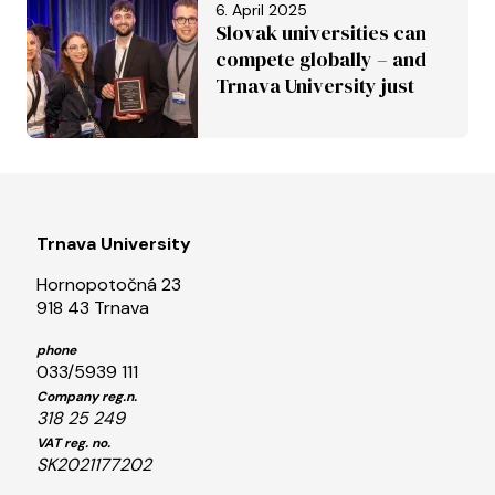
6. April 2025
World Heritage List
Slovak universities can
compete globally – and
Trnava University just
proved it
Trnava University
Hornopotočná 23
918 43 Trnava
phone
033/5939 111
Company reg.n.
318 25 249
VAT reg. no.
SK2021177202