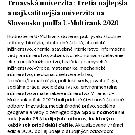
Trnavská univerzita: Tretia najlepšia
a najkvalitnejšia univerzita na
Slovensku podľa U-Multirank 2020
Hodnotenie U-Multirank doteraz pokrývalo študijné
odbory: biológia, obchodné štúdiá, chemické
inžinierstvo, chémia, stavebné inžinierstvo, informačné
vedy a inžinierstvo, zubárstvo, ekonómia, vzdelávanie,
elektronické inžinierstvo, história, priemyselné
inžinierstvo/výroba, matematika, mechanické
inžinierstvo, medicína, ošetrovateľstvo,
farmácia/farmakológia, politické vedy, psychológia,
sociálna práca, sociológia, fyzika, environmentálne
inžinierstvo a materiálové inžinierstvo. V rámci U-
Multirank edície 2020 boli pridané štyri nové študijné
odbory: lingvistika, medzinárodné právo, sociálna
geografia a vedy o zemi/geológia.
Spolu hodnotenie
pokrývalo 28 študijných odborov, ku ktorým
každý rok pribúdajú i ďalšie
. Aktualizované v rámci
edície 2020 boli aj údaje o študijných odboroch: