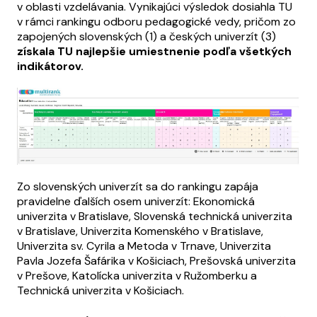
v oblasti vzdelávania. Vynikajúci výsledok dosiahla TU
v rámci rankingu odboru pedagogické vedy, pričom zo
zapojených slovenských (1) a českých univerzít (3)
získala TU najlepšie umiestnenie podľa všetkých
indikátorov.
Zo slovenských univerzít sa do rankingu zapája
pravidelne ďalších osem univerzít: Ekonomická
univerzita v Bratislave, Slovenská technická univerzita
v Bratislave, Univerzita Komenského v Bratislave,
Univerzita sv. Cyrila a Metoda v Trnave, Univerzita
Pavla Jozefa Šafárika v Košiciach, Prešovská univerzita
v Prešove, Katolícka univerzita v Ružomberku a
Technická univerzita v Košiciach.