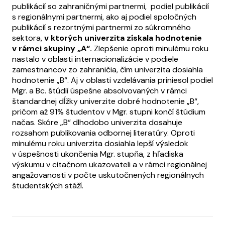
publikácií so zahraničnými partnermi, podiel publikácií
s regionálnymi partnermi, ako aj podiel spoločných
publikácií s rezortnými partnermi zo súkromného
sektora,
v ktorých univerzita získala hodnotenie
v rámci skupiny „A“.
Zlepšenie oproti minulému roku
nastalo v oblasti internacionalizácie v podiele
zamestnancov zo zahraničia, čím univerzita dosiahla
hodnotenie „B“. Aj v oblasti vzdelávania priniesol podiel
Mgr. a Bc. štúdií úspešne absolvovaných v rámci
štandardnej dĺžky univerzite dobré hodnotenie „B“,
pričom až 91% študentov v Mgr. stupni končí štúdium
načas. Skóre „B“ dlhodobo univerzita dosahuje
rozsahom publikovania odbornej literatúry. Oproti
minulému roku univerzita dosiahla lepší výsledok
v úspešnosti ukončenia Mgr. stupňa, z hľadiska
výskumu v citačnom ukazovateli a v rámci regionálnej
angažovanosti v počte uskutočnených regionálnych
študentských stáží.