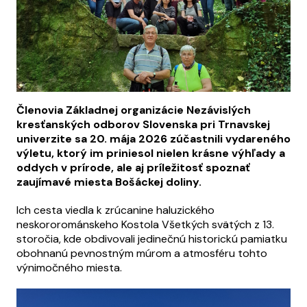
Členovia Základnej organizácie Nezávislých
kresťanských odborov Slovenska pri Trnavskej
univerzite sa 20. mája 2026 zúčastnili vydareného
výletu, ktorý im priniesol nielen krásne výhľady a
oddych v prírode, ale aj príležitosť spoznať
zaujímavé miesta Bošáckej doliny.
Ich cesta viedla k zrúcanine haluzického
neskororománskeho Kostola Všetkých svätých z 13.
storočia, kde obdivovali jedinečnú historickú pamiatku
obohnanú pevnostným múrom a atmosféru tohto
výnimočného miesta.