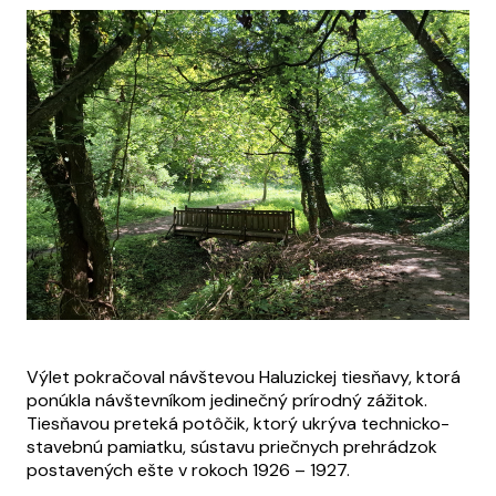
Výlet pokračoval návštevou Haluzickej tiesňavy, ktorá
ponúkla návštevníkom jedinečný prírodný zážitok.
Tiesňavou preteká potôčik, ktorý ukrýva technicko-
stavebnú pamiatku, sústavu priečnych prehrádzok
postavených ešte v rokoch 1926 – 1927.