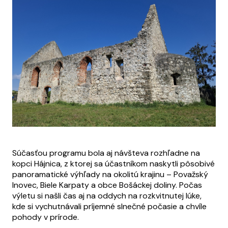
Súčasťou programu bola aj návšteva rozhľadne na
kopci Hájnica, z ktorej sa účastníkom naskytli pôsobivé
panoramatické výhľady na okolitú krajinu – Považský
Inovec, Biele Karpaty a obce Bošáckej doliny. Počas
výletu si našli čas aj na oddych na rozkvitnutej lúke,
kde si vychutnávali príjemné slnečné počasie a chvíle
pohody v prírode.