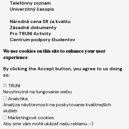
Telefónny zoznam
Univerzitný časopis
Footer menu 3
Národná cena SR za kvalitu
Zásadné dokumenty
Pro TRUNI Activity
Centrum podpory študentov
Univerzita tretieho veku
We use cookies on this site to enhance your user
experience
Footer menu 4
E-shop
Facebook
By clicking the Accept button, you agree to us doing
Instagram
so.
X
LinkedIn
TRUNI
Youtube
Nevyhnutné na fungovanie webu
Spotify
Analytika
TikTok
Analýza návštevnosti na poskytovanie kvalitnejších
služieb
Marketingové cookies
Päta
Web content administrator
Aby sme vám mohli ukázať našu reklamu :-)
Technical operator