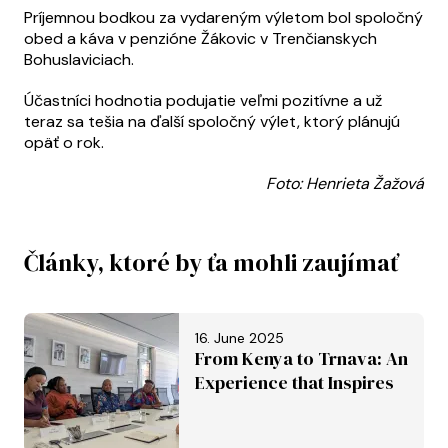
Príjemnou bodkou za vydareným výletom bol spoločný
obed a káva v penzióne Žákovic v Trenčianskych
Bohuslaviciach.
Účastníci hodnotia podujatie veľmi pozitívne a už
teraz sa tešia na ďalší spoločný výlet, ktorý plánujú
opäť o rok.
Foto: Henrieta Žažová
Články, ktoré by ťa mohli zaujímať
16. June 2025
From Kenya to Trnava: An
Experience that Inspires