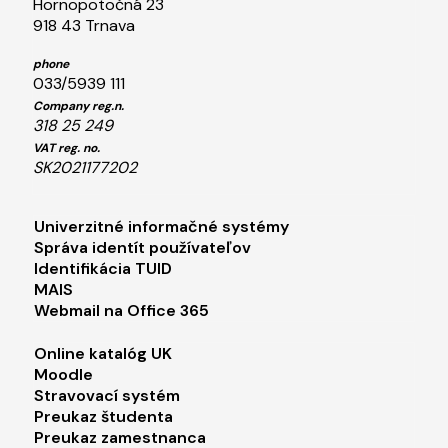
Hornopotočná 23
918 43 Trnava
phone
033/5939 111
Company reg.n.
318 25 249
VAT reg. no.
SK2021177202
Footer menu 1
Univerzitné informačné systémy
Správa identít používateľov
Identifikácia TUID
MAIS
Webmail na Office 365
Footer menu 2
Online katalóg UK
Moodle
Stravovací systém
Preukaz študenta
Preukaz zamestnanca