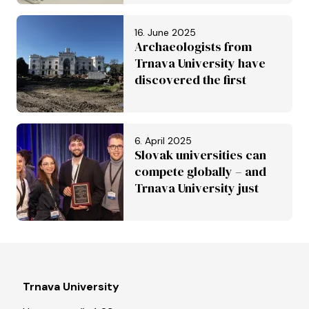
16. June 2025
Archaeologists from
Trnava University have
discovered the first
Roman aqueduct in
Slovakia. It is set to be
inscribed on the UNESCO
6. April 2025
World Heritage List
Slovak universities can
compete globally – and
Trnava University just
proved it
Trnava University