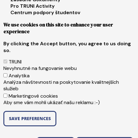
Pro TRUNI Activity
Centrum podpory študentov
Univerzita tretieho veku
We use cookies on this site to enhance your user
experience
Footer menu 4
E-shop
Facebook
By clicking the Accept button, you agree to us doing
Instagram
so.
X
LinkedIn
TRUNI
Youtube
Nevyhnutné na fungovanie webu
Spotify
Analytika
TikTok
Analýza návštevnosti na poskytovanie kvalitnejších
služieb
Marketingové cookies
Päta
Web content administrator
Aby sme vám mohli ukázať našu reklamu :-)
Technical operator
Accessibility statement
SAVE PREFERENCES
Copyright ©2026 Trnavská univerzita v Trnave
,
WITHDRAW CONSENT
Edit Cookie Preferences