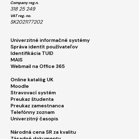
Company reg.n.
318 25 249
VAT reg. no.
SK2021177202
Footer menu 1
Univerzitné informačné systémy
Správa identít používateľov
Identifikácia TUID
MAIS
Webmail na Office 365
Footer menu 2
Online katalóg UK
Moodle
Stravovací systém
Preukaz študenta
Preukaz zamestnanca
Telefónny zoznam
Univerzitný časopis
Footer menu 3
Národná cena SR za kvalitu
Zásadné dokumenty