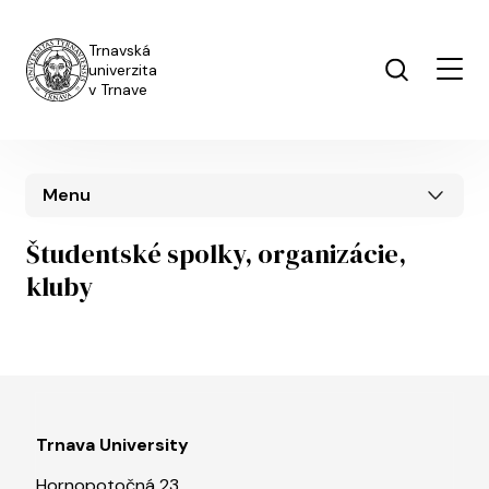
Skip to main content
Trnavská
univerzita
v Trnave
Menu
Študentské spolky, organizácie,
kluby
Trnava University
Hornopotočná 23