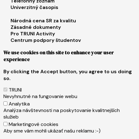
Telefónny zoznam
Univerzitný časopis
Footer menu 3
Národná cena SR za kvalitu
Zásadné dokumenty
Pro TRUNI Activity
Centrum podpory študentov
Univerzita tretieho veku
We use cookies on this site to enhance your user
experience
Footer menu 4
E-shop
Facebook
By clicking the Accept button, you agree to us doing
Instagram
so.
X
LinkedIn
TRUNI
Youtube
Nevyhnutné na fungovanie webu
Spotify
Analytika
TikTok
Analýza návštevnosti na poskytovanie kvalitnejších
služieb
Marketingové cookies
Päta
Web content administrator
Aby sme vám mohli ukázať našu reklamu :-)
Technical operator