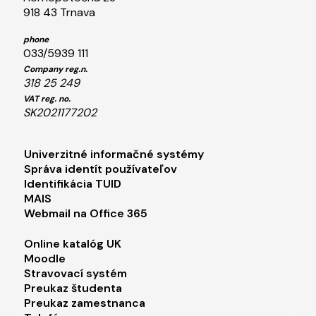
918 43 Trnava
phone
033/5939 111
Company reg.n.
318 25 249
VAT reg. no.
SK2021177202
Footer menu 1
Univerzitné informačné systémy
Správa identít používateľov
Identifikácia TUID
MAIS
Webmail na Office 365
Footer menu 2
Online katalóg UK
Moodle
Stravovací systém
Preukaz študenta
Preukaz zamestnanca