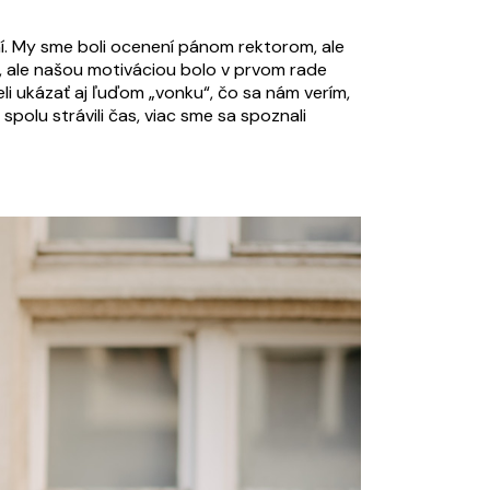
ní. My sme boli ocenení pánom rektorom, ale
la, ale našou motiváciou bolo v prvom rade
li ukázať aj ľuďom „vonku“, čo sa nám verím,
polu strávili čas, viac sme sa spoznali