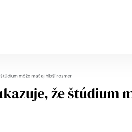
Skip to main content
e štúdium môže mať aj hlbší rozmer
ukazuje, že štúdium 