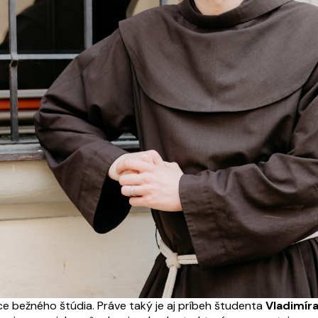
e bežného štúdia. Práve taký je aj príbeh študenta
Vladimír