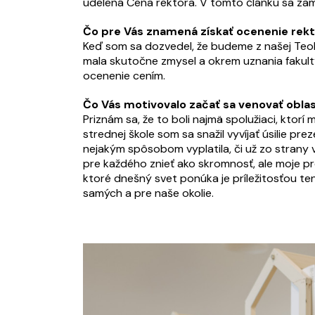
udelená Cena rektora. V tomto článku sa zam
Čo pre Vás znamená získať ocenenie rek
Keď som sa dozvedel, že budeme z našej Teolo
mala skutočne zmysel a okrem uznania fakulty 
ocenenie cením.
Čo Vás motivovalo začať sa venovať oblasti
Priznám sa, že to boli najmä spolužiaci, ktor
strednej škole som sa snažil vyvíjať úsilie p
nejakým spôsobom vyplatila, či už zo strany v
pre každého znieť ako skromnosť, ale moje pr
ktoré dnešný svet ponúka je príležitosťou te
samých a pre naše okolie.