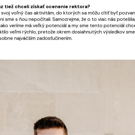
z tiež chceli získať ocenenie rektora?
svoj voľný čas aktivitám, do ktorých sa môžu cítiť byť pozva
 ani sme s ňou nepočítali. Samozrejme, že o to viac nás poteši
, ako veríme má veľký potenciál a my sme tento potenciál chce
rátilo veľmi rýchlo, pretože okrem dosiahnutých výsledkov sme s
 osobne najväčším zadosťučinením.