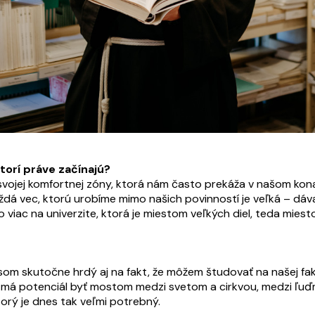
torí práve začínajú?
svojej komfortnej zóny, ktorá nám často prekáža v našom konaní
dá vec, ktorú urobíme mimo našich povinností je veľká – dáva 
o viac na univerzite, ktorá je miestom veľkých diel, teda mies
som skutočne hrdý aj na fakt, že môžem študovať na našej fa
ta má potenciál byť mostom medzi svetom a cirkvou, medzi ľuď
orý je dnes tak veľmi potrebný.