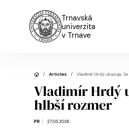
Trnavská
univerzita
v Trnave
Articles
Vladimír Hrdý ukazuje, ž
Vladimír Hrdý 
hlbší rozmer
PR
27.05.2026