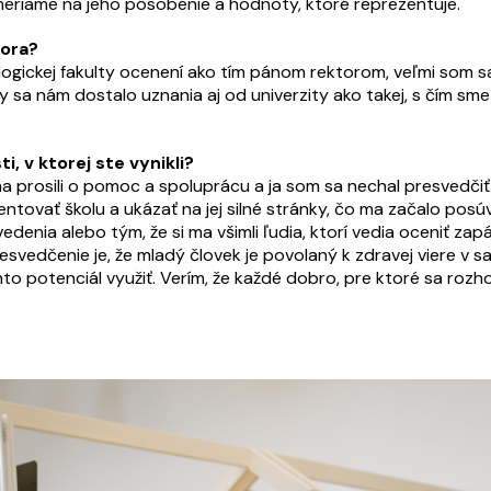
eriame na jeho pôsobenie a hodnoty, ktoré reprezentuje.
tora?
gickej fakulty ocenení ako tím pánom rektorom, veľmi som sa 
sa nám dostalo uznania aj od univerzity ako takej, s čím sme m
, v ktorej ste vynikli?
í ma prosili o pomoc a spoluprácu a ja som sa nechal presvedčiť
rezentovať školu a ukázať na jej silné stránky, čo ma začalo po
edenia alebo tým, že si ma všimli ľudia, ktorí vedia oceniť za
esvedčenie je, že mladý človek je povolaný k zdravej viere v
nto potenciál využiť. Verím, že každé dobro, pre ktoré sa ro