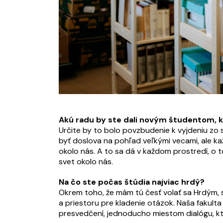
Akú radu by ste dali novým študentom, k
Určite by to bolo povzbudenie k vyjdeniu zo 
byť doslova na pohľad veľkými vecami, ale kaž
okolo nás. A to sa dá v každom prostredí, o t
svet okolo nás.
Na čo ste počas štúdia najviac hrdý?
Okrem toho, že mám tú česť volať sa Hrdým, 
a priestoru pre kladenie otázok. Naša fakul
presvedčení, jednoducho miestom dialógu, kt