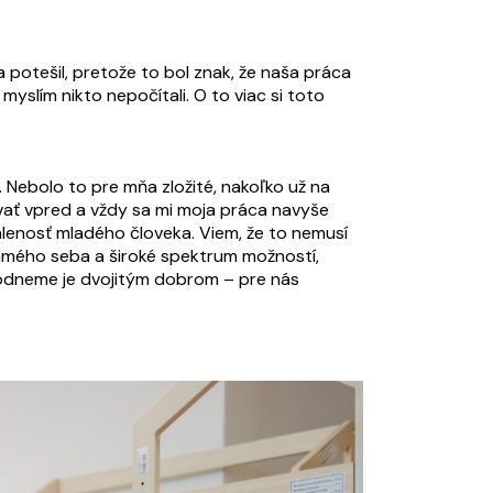
potešil, pretože to bol znak, že naša práca
yslím nikto nepočítali. O to viac si toto
. Nebolo to pre mňa zložité, nakoľko už na
súvať vpred a vždy sa mi moja práca navyše
pálenosť mladého človeka. Viem, že to nemusí
 samého seba a široké spektrum možností,
zhodneme je dvojitým dobrom – pre nás