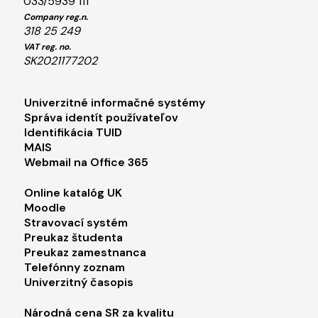
033/5939 111
Company reg.n.
318 25 249
VAT reg. no.
SK2021177202
Footer menu 1
Univerzitné informačné systémy
Správa identít používateľov
Identifikácia TUID
MAIS
Webmail na Office 365
Footer menu 2
Online katalóg UK
Moodle
Stravovací systém
Preukaz študenta
Preukaz zamestnanca
Telefónny zoznam
Univerzitný časopis
Footer menu 3
Národná cena SR za kvalitu