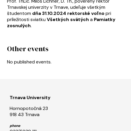
Prof. ThLic. Miloš Lichner, D. Th., poverený rektor
Trnavskej univerzity v Trnave, udeľuje všetkým
študentom
dňa 31.10.2024 rektorské voľno
pri
príležitosti sviatku
Všetkých svätých
a
Pamiatky
zosnulých
.
Other events
No published events.
Trnava University
Hornopotočná 23
918 43 Trnava
phone