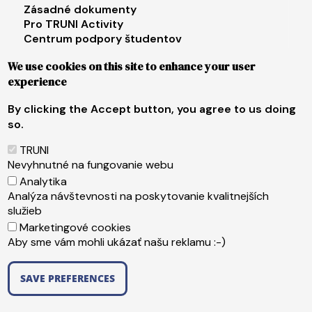
Zásadné dokumenty
Pro TRUNI Activity
Centrum podpory študentov
Univerzita tretieho veku
We use cookies on this site to enhance your user
experience
Footer menu 4
E-shop
Facebook
By clicking the Accept button, you agree to us doing
Instagram
so.
X
LinkedIn
TRUNI
Youtube
Nevyhnutné na fungovanie webu
Spotify
Analytika
TikTok
Analýza návštevnosti na poskytovanie kvalitnejších
služieb
Marketingové cookies
Päta
Web content administrator
Aby sme vám mohli ukázať našu reklamu :-)
Technical operator
Accessibility statement
SAVE PREFERENCES
Copyright ©2026 Trnavská univerzita v Trnave
,