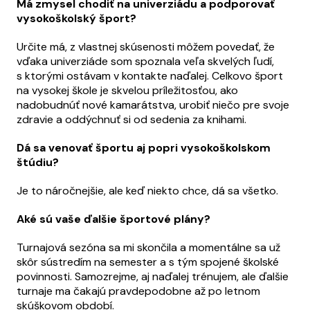
Má zmysel chodiť na univerziádu a podporovať
vysokoškolský šport?
Určite má, z vlastnej skúsenosti môžem povedať, že
vďaka univerziáde som spoznala veľa skvelých ľudí,
s ktorými ostávam v kontakte naďalej. Celkovo šport
na vysokej škole je skvelou príležitosťou, ako
nadobudnúť nové kamarátstva, urobiť niečo pre svoje
zdravie a oddýchnuť si od sedenia za knihami.
Dá sa venovať športu aj popri vysokoškolskom
štúdiu?
Je to náročnejšie, ale keď niekto chce, dá sa všetko.
Aké sú vaše ďalšie športové plány?
Turnajová sezóna sa mi skončila a momentálne sa už
skôr sústredím na semester a s tým spojené školské
povinnosti. Samozrejme, aj naďalej trénujem, ale ďalšie
turnaje ma čakajú pravdepodobne až po letnom
skúškovom období.