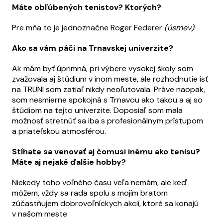
Máte obľúbených tenistov? Ktorých?
Pre mňa to je jednoznačne Roger Federer
(úsmev)
.
Ako sa vám páči na Trnavskej univerzite?
Ak mám byť úprimná, pri výbere vysokej školy som
zvažovala aj štúdium v inom meste, ale rozhodnutie ísť
na TRUNI som zatiaľ nikdy neoľutovala. Práve naopak,
som nesmierne spokojná s Trnavou ako takou a aj so
štúdiom na tejto univerzite. Doposiaľ som mala
možnosť stretnúť sa iba s profesionálnym prístupom
a priateľskou atmosférou.
Stíhate sa venovať aj čomusi inému ako tenisu?
Máte aj nejaké ďalšie hobby?
Niekedy toho voľného času veľa nemám, ale keď
môžem, vždy sa rada spolu s mojím bratom
zúčastňujem dobrovoľníckych akcií, ktoré sa konajú
v našom meste.