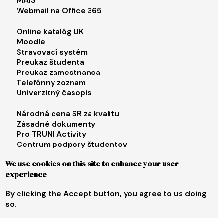
MAIS
Webmail na Office 365
Footer menu 2
Online katalóg UK
Moodle
Stravovací systém
Preukaz študenta
Preukaz zamestnanca
Telefónny zoznam
Univerzitný časopis
Footer menu 3
Národná cena SR za kvalitu
Zásadné dokumenty
Pro TRUNI Activity
Centrum podpory študentov
Univerzita tretieho veku
We use cookies on this site to enhance your user
experience
Footer menu 4
E-shop
Facebook
By clicking the Accept button, you agree to us doing
Instagram
so.
X
LinkedIn