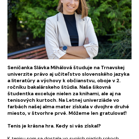
Seničanka Slávka Mihálová študuje na Trnavskej
univerzite právo aj učiteľstvo slovenského jazyka
a literatúry a výchovy k občianstvu, oboje v 2.
ročníku bakalárskeho štúdia. Naša šikovná
študentka exceluje nielen za knihami, ale aj na
tenisových kurtoch. Na Letnej univerziáde vo
farbách našej alma mater získala v dvojhre druhé
miesto, v štvorhre prvé. Môžeme len gratulovať!
Tenis je krásna hra. Kedy si vás získal?
K tenisu som sa dostala vo svojich piatich rokoch