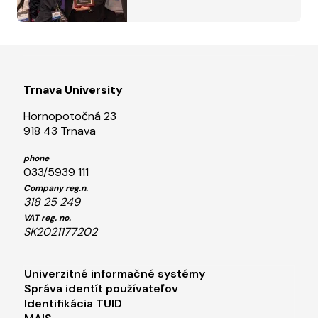
proved it
Trnava University
Hornopotočná 23
918 43 Trnava
phone
033/5939 111
Company reg.n.
318 25 249
VAT reg. no.
SK2021177202
Footer menu 1
Univerzitné informačné systémy
Správa identít používateľov
Identifikácia TUID