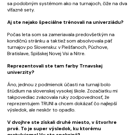
sa podobným systémom ako na turnajoch, čiže na dva
víťazné sety.
Aj ste nejako špeciálne trénovali na univerziádu?
Počas leta som sa zameriavala predovšetkým na
kondičnú stránku a taktiež som absolvovala päť
turnajov po Slovensku: v Piešťanoch, Púchove,
Bratislave, Spišskej Novej Vsi a Nitre.
Reprezentovali ste tam farby Trnavskej
univerzity?
Áno, jednou z podmienok účasti na turnaji bolo
štúdium na slovenskej vysokej škole. Zozačiatku mi
takpovediac zväzovala ruky zodpovednosť, že
reprezentujem TRUNI a chcem dokázať čo najlepší
výsledok, ale neskôr to opadlo.
V dvojhre ste získali druhé miesto, v štvorhre
prvé. To je super výsledok, ku ktorému
gratulujeme! Vy ste spokojná?