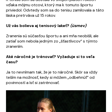
vďaka môjmu otcovi, ktorý ma k tomuto športu
priviedol. Odvtedy som sa do tenisu zamilovala a táto
láska pretrváva už 15 rokov.
Už vás bolieva aj tenisový lakeť?
(úsmev)
Zranenia sú súčasťou športu a ani mňa neobišli, ale
zatiaľ som nebola jedným zo „šťastlivcov“ s týmto
zranením.
Aké náročné je trénovať? Vyžaduje si to veľa
času?
Ja to nevnímam tak, že je to náročné. Skôr sa vždy
teším na možnosť, kedy si môžem „odbehnúť“ od
povinností a ísť si zatrénovať.