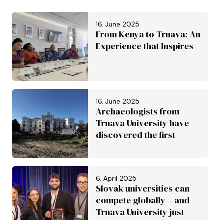
16. June 2025
From Kenya to Trnava: An
Experience that Inspires
16. June 2025
Archaeologists from
Trnava University have
discovered the first
Roman aqueduct in
Slovakia. It is set to be
inscribed on the UNESCO
6. April 2025
World Heritage List
Slovak universities can
compete globally – and
Trnava University just