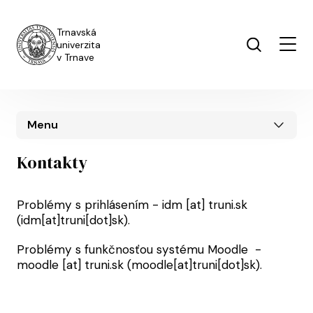
Skip to main content
Trnavská
univerzita
v Trnave
Menu
Kontakty
Problémy s prihlásením -
idm
[at]
truni.sk
(idm[at]truni[dot]sk)
.
Problémy s funkčnosťou systému Moodle -
moodle
[at]
truni.sk
(moodle[at]truni[dot]sk)
.