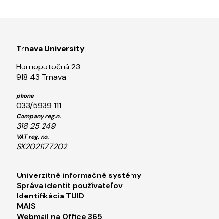
Trnava University
Hornopotočná 23
918 43 Trnava
phone
033/5939 111
Company reg.n.
318 25 249
VAT reg. no.
SK2021177202
Footer menu 1
Univerzitné informačné systémy
Správa identít používateľov
Identifikácia TUID
MAIS
Webmail na Office 365