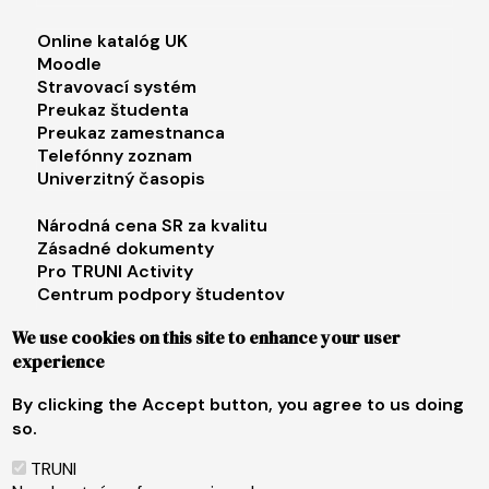
Footer menu 2
Online katalóg UK
Moodle
Stravovací systém
Preukaz študenta
Preukaz zamestnanca
Telefónny zoznam
Univerzitný časopis
Footer menu 3
Národná cena SR za kvalitu
Zásadné dokumenty
Pro TRUNI Activity
Centrum podpory študentov
Univerzita tretieho veku
We use cookies on this site to enhance your user
experience
Footer menu 4
E-shop
Facebook
By clicking the Accept button, you agree to us doing
Instagram
so.
X
LinkedIn
TRUNI
Youtube