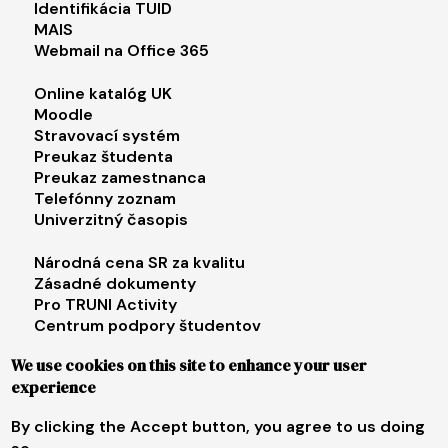
Identifikácia TUID
MAIS
Webmail na Office 365
Footer menu 2
Online katalóg UK
Moodle
Stravovací systém
Preukaz študenta
Preukaz zamestnanca
Telefónny zoznam
Univerzitný časopis
Footer menu 3
Národná cena SR za kvalitu
Zásadné dokumenty
Pro TRUNI Activity
Centrum podpory študentov
Univerzita tretieho veku
We use cookies on this site to enhance your user
experience
Footer menu 4
E-shop
Facebook
By clicking the Accept button, you agree to us doing
Instagram