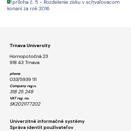
príloha č. 5 - Rozdelenie zisku v schvaľovacom
konaní za rok 2016
Trnava University
Hornopotočná 23
918 43 Trnava
phone
033/5939 111
Company reg.n.
318 25 249
VAT reg. no.
SK2021177202
Footer menu 1
Univerzitné informačné systémy
Správa identít používateľov