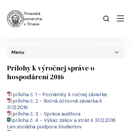
Skip to main content
Trnavská
univerzita
v Trnave
Menu
Prílohy k výročnej správe o
hospodárení 2016
príloha č. 1 - Poznámky k ročnej závierke
príloha č. 2 - Ročná účtovná závierka k
31.12.2016
príloha č. 3 - Správa audítora
príloha č. 4 - Výkaz ziskov a strát k 31.12.2016
Len sociálna podpora študentov