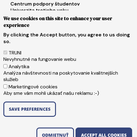
Centrum podpory študentov
Univerzita tretieho veku
We use cookies on this site to enhance your user
Footer menu 4
E-shop
experience
Facebook
By clicking the Accept button, you agree to us doing
Instagram
so.
X
LinkedIn
TRUNI
Youtube
Nevyhnutné na fungovanie webu
Spotify
Analytika
TikTok
Analýza návštevnosti na poskytovanie kvalitnejších
služieb
Marketingové cookies
Päta
Web content administrator
Aby sme vám mohli ukázať našu reklamu :-)
Technical operator
Accessibility statement
SAVE PREFERENCES
Copyright ©2026 Trnavská univerzita v Trnave
,
WITHDRAW CONSENT
Edit Cookie Preferences
Created by
ActivIT s.r.o.
ODMIETNUŤ
ACCEPT ALL COOKIES