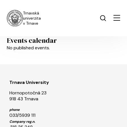
Skip to main content
Trnavská
univerzita
v Trnave
Events calendar
No published events.
Trnava University
Hornopotočná 23
918 43 Trnava
phone
033/5939 111
Company reg.n.