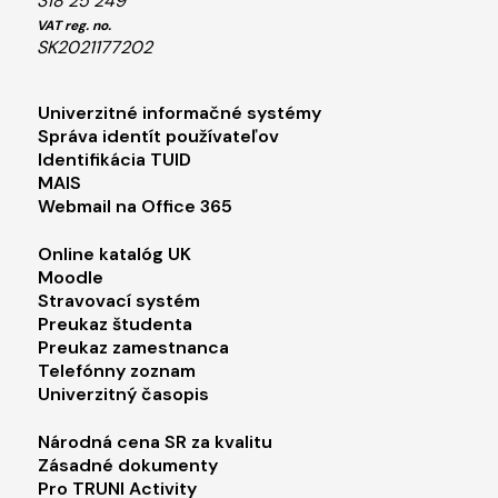
318 25 249
VAT reg. no.
SK2021177202
Footer menu 1
Univerzitné informačné systémy
Správa identít používateľov
Identifikácia TUID
MAIS
Webmail na Office 365
Footer menu 2
Online katalóg UK
Moodle
Stravovací systém
Preukaz študenta
Preukaz zamestnanca
Telefónny zoznam
Univerzitný časopis
Footer menu 3
Národná cena SR za kvalitu
Zásadné dokumenty
Pro TRUNI Activity